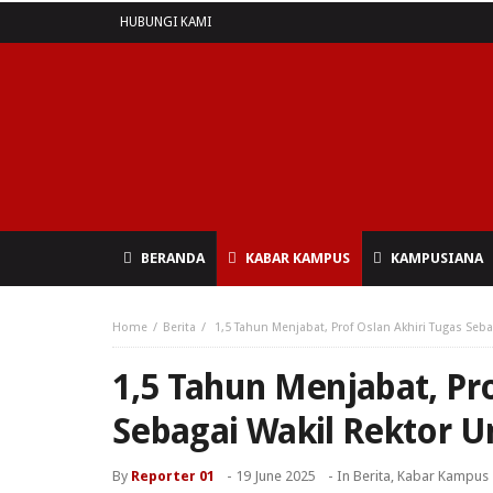
HUBUNGI KAMI
BERANDA
KABAR KAMPUS
KAMPUSIANA
Home
Berita
1,5 Tahun Menjabat, Prof Oslan Akhiri Tugas Seb
1,5 Tahun Menjabat, Pro
Sebagai Wakil Rektor U
By
Reporter 01
-
19 June 2025
- In
Berita
,
Kabar Kampus