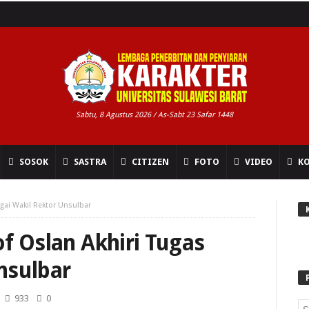
Sabtu, 8 Agustus 2026 / As-Sabt 23 Safar 1448
SOSOK
SASTRA
CITIZEN
FOTO
VIDEO
K
agai Wakil Rektor Unsulbar
f Oslan Akhiri Tugas
nsulbar
933
0