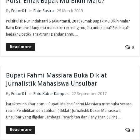
Puisi: Emak Bapak Mu Bikin Malu?
By
Editor01
in
Foto
Sastra
29 March 2019
PuisiPuisi: Nur Indahsari S (Akuntansi, 2018) Emak Bapak Mu Bikin Malu?
Baru Kemarin Uang mu masuk ke rekening mu, Itu untuk apa? Beli baju?
bedak? Lipstik? Traktiran? Dandananmu ...
Read more
0
Bupati Fahmi Massiara Buka Diklat
Jurnalistik Mahasiswa Unsulbar
By
Editor01
in
Foto
Kabar Kampus
22 September 2017
karakterunsulbar.com – Bupati Majene Fahmi Massiara membuka secara
resmi Pendidikan dan Latihan ( Diklat ) Jurnalistik Dasar Mahasiswa
Unsulbar yang digelar Lembaga Penerbitan dan Penyiaran ( LPP ) ...
Read more
0