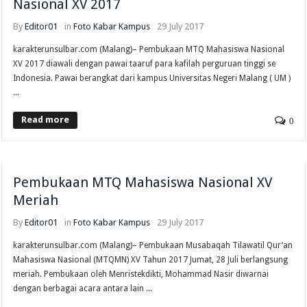
Nasional XV 2017
By
Editor01
in
Foto
Kabar Kampus
29 July 2017
karakterunsulbar.com (Malang)– Pembukaan MTQ Mahasiswa Nasional
XV 2017 diawali dengan pawai taaruf para kafilah perguruan tinggi se
Indonesia. Pawai berangkat dari kampus Universitas Negeri Malang ( UM )
...
Read more
0
Pembukaan MTQ Mahasiswa Nasional XV
Meriah
By
Editor01
in
Foto
Kabar Kampus
29 July 2017
karakterunsulbar.com (Malang)– Pembukaan Musabaqah Tilawatil Qur’an
Mahasiswa Nasional (MTQMN) XV Tahun 2017 Jumat, 28 Juli berlangsung
meriah. Pembukaan oleh Menristekdikti, Mohammad Nasir diwarnai
dengan berbagai acara antara lain ...