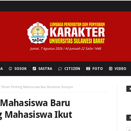
Jumat, 7 Agustus 2026 / Al-Jumuah 22 Safar 1448
NA
SOSOK
SASTRA
CITIZEN
FOTO
VIDEO
, Peran Penting Mahasiswa Ikut Berantas Korupsi
i Mahasiswa Baru
g Mahasiswa Ikut