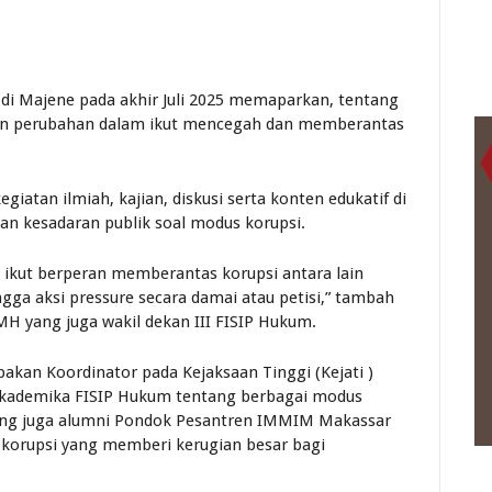
as di Majene pada akhir Juli 2025 memaparkan, tentang
en perubahan dalam ikut mencegah dan memberantas
iatan ilmiah, kajian, diskusi serta konten edukatif di
an kesadaran publik soal modus korupsi.
 ikut berperan memberantas korupsi antara lain
ngga aksi pressure secara damai atau petisi,” tambah
 MH yang juga wakil dekan III FISIP Hukum.
akan Koordinator pada Kejaksaan Tinggi (Kejati )
 akademika FISIP Hukum tentang berbagai modus
an yang juga alumni Pondok Pesantren IMMIM Makassar
 korupsi yang memberi kerugian besar bagi