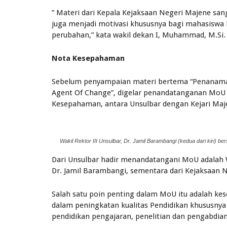
” Materi dari Kepala Kejaksaan Negeri Majene sa
juga menjadi motivasi khususnya bagi mahasiswa
perubahan,” kata wakil dekan I, Muhammad, M.Si.
Nota Kesepahaman
Sebelum penyampaian materi bertema “Penanaman
Agent Of Change”, digelar penandatanganan MoU
Kesepahaman, antara Unsulbar dengan Kejari Maj
Wakil Rektor III Unsulbar, Dr. Jamil Barambangi (kedua dari kiri) b
Dari Unsulbar hadir menandatangani MoU adalah 
Dr. Jamil Barambangi, sementara dari Kejaksaan N
Salah satu poin penting dalam MoU itu adalah ke
dalam peningkatan kualitas Pendidikan khususnya
pendidikan pengajaran, penelitian dan pengabdia