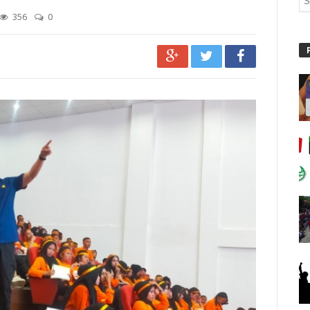
356
0