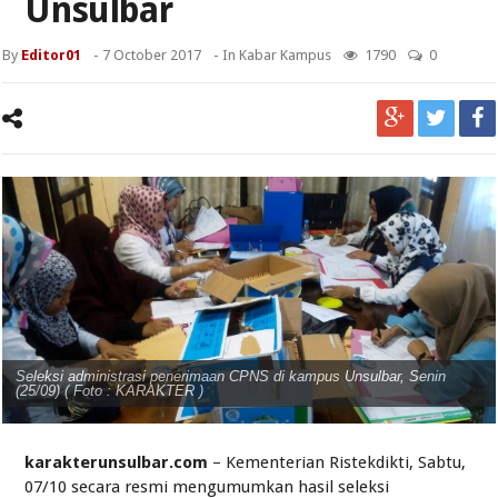
Unsulbar
By
Editor01
-
7 October 2017
- In
Kabar Kampus
1790
0
Seleksi administrasi penerimaan CPNS di kampus Unsulbar, Senin
(25/09) ( Foto : KARAKTER )
karakterunsulbar.com
– Kementerian Ristekdikti, Sabtu,
07/10 secara resmi mengumumkan hasil seleksi