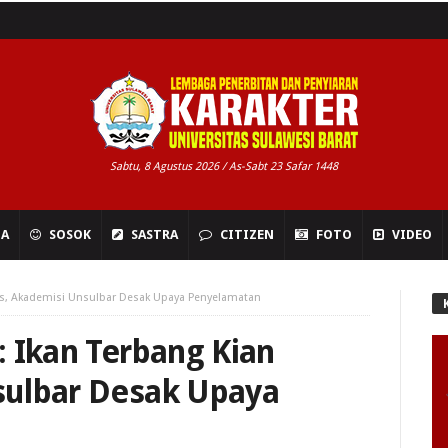
Sabtu, 8 Agustus 2026 / As-Sabt 23 Safar 1448
NA
SOSOK
SASTRA
CITIZEN
FOTO
VIDEO
pis, Akademisi Unsulbar Desak Upaya Penyelamatan
: Ikan Terbang Kian
sulbar Desak Upaya