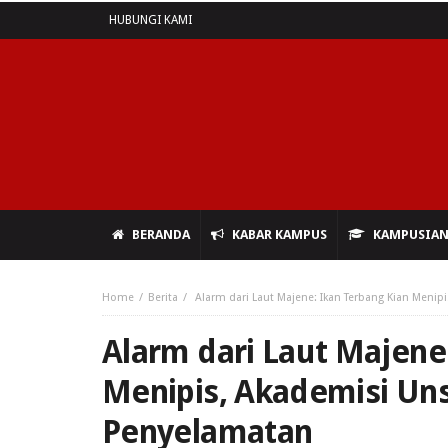
HUBUNGI KAMI
BERANDA
KABAR KAMPUS
KAMPUSIA
Home
Berita
Alarm dari Laut Majene: Ikan Terbang Kian Meni
Alarm dari Laut Majene
Menipis, Akademisi Un
Penyelamatan