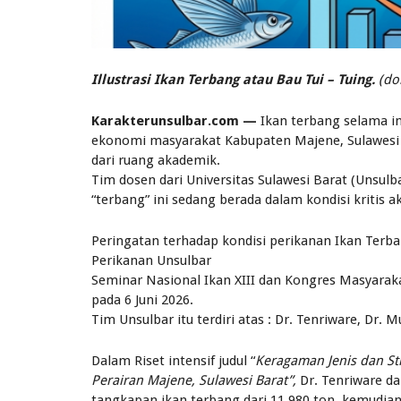
Illustrasi Ikan Terbang atau Bau Tui – Tuing.
(do
Karakterunsulbar.com —
Ikan terbang selama i
ekonomi masyarakat Kabupaten Majene, Sulawesi B
dari ruang akademik.
Tim dosen dari Universitas Sulawesi Barat (Unsu
“terbang” ini sedang berada dalam kondisi kritis ak
Peringatan terhadap kondisi perikanan Ikan Terb
Perikanan Unsulbar
Seminar Nasional Ikan XIII dan Kongres Masyarakat
pada 6 Juni 2026.
Tim Unsulbar itu terdiri atas : Dr. Tenriware, Dr
Dalam Riset intensif judul “
Keragaman Jenis dan Str
Perairan Majene, Sulawesi Barat”,
Dr. Tenriware d
tangkapan ikan terbang dari 11.980 ton, kemudia