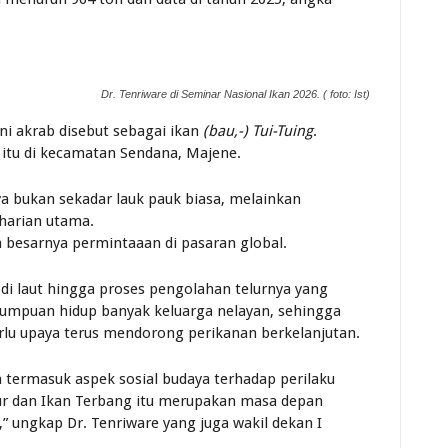
Dr. Tenriware di Seminar Nasional Ikan 2026. ( foto: Ist)
ni akrab disebut sebagai ikan
(bau,-) Tui-Tuing
.
itu di kecamatan Sendana, Majene.
a bukan sekadar lauk pauk biasa, melainkan
harian utama.
a besarnya permintaaan di pasaran global.
di laut hingga proses pengolahan telurnya yang
i tumpuan hidup banyak keluarga nelayan, sehingga
rlu upaya terus mendorong perikanan berkelanjutan.
 termasuk aspek sosial budaya terhadap perilaku
ur dan Ikan Terbang itu merupakan masa depan
” ungkap Dr. Tenriware yang juga wakil dekan I