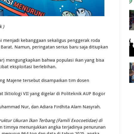
k )
ni menjadi kebanggaan sekaligus penggerak roda
arat. Namun, peringatan serius baru saja ditiupkan
lbar) mengungkapkan bahwa populasi ikan yang bisa
ibat eksploitasi berlebihan.
ang Majene tersebut disampaikan tim dosen
 Iktiologi VII yang digelar di Politeknik AUP Bogor
. Muhammad Nur, dan Adiara Firdhita Alam Nasyrah.
uktur Ukuran Ikan Terbang (Famili Exocoetidae) di
an timnya menunjukkan angka terjadinya penurunan
n menurun 964 ton dan data di tahun 2025, angka