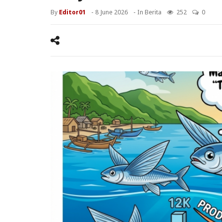
By
Editor01
-
8 June 2026
- In
Berita
252
0