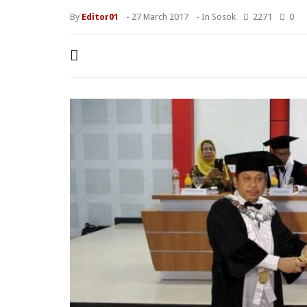
By
Editor01
-
27 March 2017
- In
Sosok
2271
0