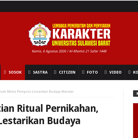
Kamis, 6 Agustus 2026 / Al-Khomis 21 Safar 1448
SOSOK
SASTRA
CITIZEN
FOTO
VIDEO
K
Sapiah Minta Pemprov Lestarikan Budaya Mandar
tian Ritual Pernikahan,
Lestarikan Budaya