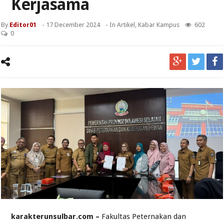
Kerjasama
By
Editor01
-
17 December 2024
- In
Artikel
,
Kabar Kampus
602
0
karakterunsulbar.com –
Fakultas Peternakan dan