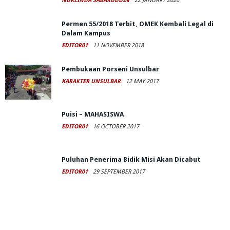
NURLINDA SABARUDDIN
22 JANUARY 2020
Permen 55/2018 Terbit, OMEK Kembali Legal di
Dalam Kampus
EDITOR01
11 NOVEMBER 2018
Pembukaan Porseni Unsulbar
KARAKTER UNSULBAR
12 MAY 2017
Puisi – MAHASISWA
EDITOR01
16 OCTOBER 2017
Puluhan Penerima Bidik Misi Akan Dicabut
EDITOR01
29 SEPTEMBER 2017