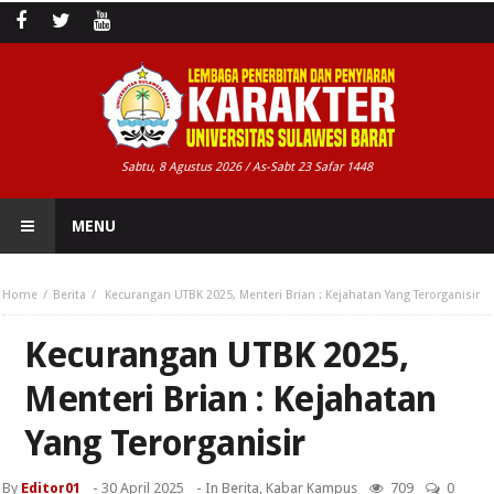
Sabtu, 8 Agustus 2026 / As-Sabt 23 Safar 1448
MENU
Home
Berita
Kecurangan UTBK 2025, Menteri Brian : Kejahatan Yang Terorganisir
Kecurangan UTBK 2025,
Menteri Brian : Kejahatan
Yang Terorganisir
By
Editor01
-
30 April 2025
- In
Berita
,
Kabar Kampus
709
0