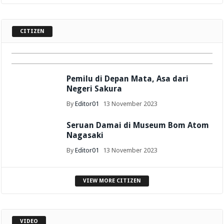
Dekan Terpilih FKIP Dr. Kartika Siapkan
Program 100 Hari Kerja
Permen Pakan Kambing dari Limbah, Inovasi
CITIZEN
Dosen Dorong Pemajuan Ekonomi Warga
By
Reporter 01
22 May 2026
By
Editor01
12 October 2025
Pemilu di Depan Mata, Asa dari
Negeri Sakura
By
Editor01
13 November 2023
Seruan Damai di Museum Bom Atom
Nagasaki
By
Editor01
13 November 2023
VIEW MORE CITIZEN
Unsulbar Juara Debat Se Sulawesi Barat 2016
VIDEO