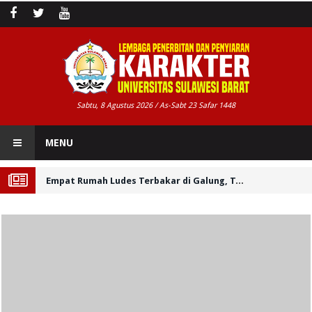
Sabtu, 8 Agustus 2026 / As-Sabt 23 Safar 1448
MENU
Empat Rumah Ludes Terbakar di Galung, Tendik Unsulbar Tiba Saat Api Telah Menghabiskan Rumahnya